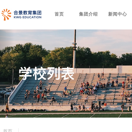
首页
集团介绍
新闻中心
首页